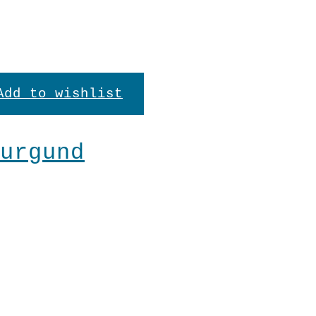
n
Add to wishlist
seite
urgund
en
n