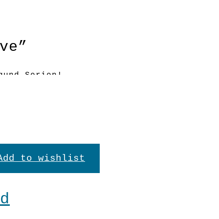
ve”
gund-Serien!
Add to wishlist
d