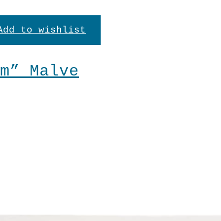
Add to wishlist
seite
m” Malve
en
n