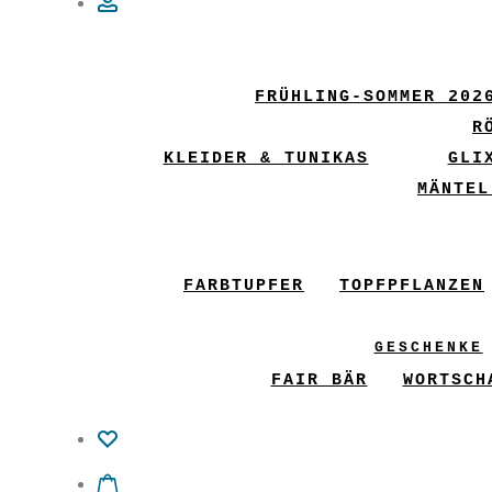
Account
FRÜHLING-SOMMER 202
R
KLEIDER & TUNIKAS
GLI
MÄNTEL
FARBTUPFER
TOPFPFLANZEN
GESCHENKE
FAIR BÄR
WORTSCH