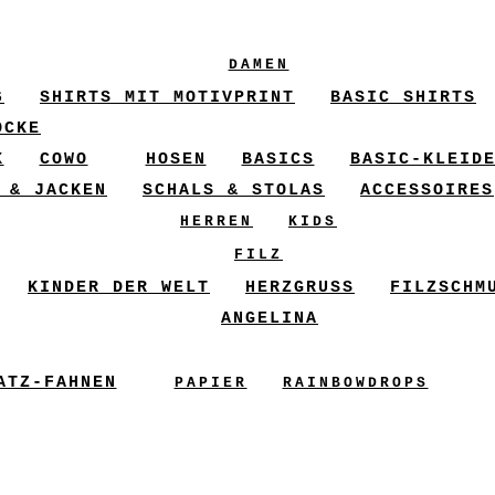
DAMEN
6
SHIRTS MIT MOTIVPRINT
BASIC SHIRTS
ÖCKE
X
COWO
HOSEN
BASICS
BASIC-KLEID
 & JACKEN
SCHALS & STOLAS
ACCESSOIRES
HERREN
KIDS
FILZ
KINDER DER WELT
HERZGRUSS
FILZSCHM
ANGELINA
ATZ-FAHNEN
PAPIER
RAINBOWDROPS