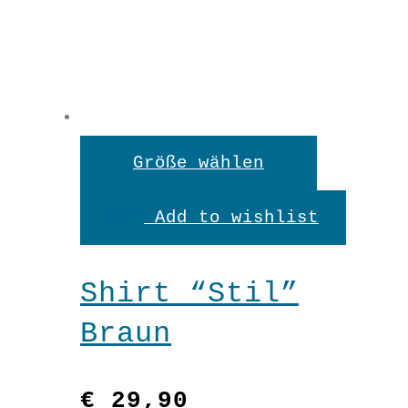
Hose
Comfort
Braun
In den Warenkorb
Menge
Dieses
Größe wählen
Produkt
Add to wishlist
weist
mehrere
Shirt “Stil”
Variante
Braun
auf.
Die
€
29,90