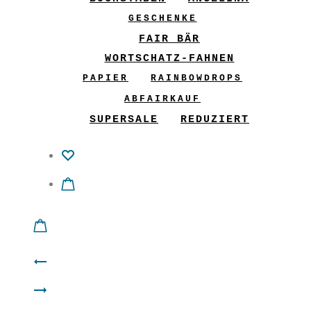
GESCHENKE
FAIR BÄR
WORTSCHATZ-FAHNEN
PAPIER
RAINBOWDROPS
ABFAIRKAUF
SUPERSALE
REDUZIERT
Product
Shirt
navigation
Hose
“Herz