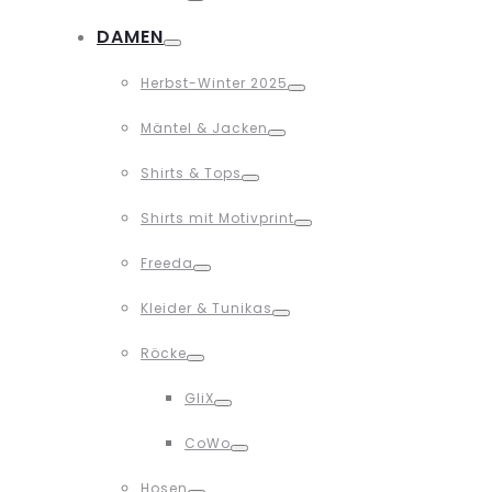
Toggle
DAMEN
Toggle
Herbst-Winter 2025
Toggle
Mäntel & Jacken
Toggle
Shirts & Tops
Toggle
Shirts mit Motivprint
Toggle
Freeda
Toggle
Kleider & Tunikas
Toggle
Röcke
Toggle
GliX
Toggle
CoWo
Toggle
Hosen