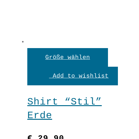
Dieses
Größe wählen
Produkt
Add to wishlist
weist
mehrere
Shirt “Stil”
Variante
Erde
auf.
Die
€
29,90