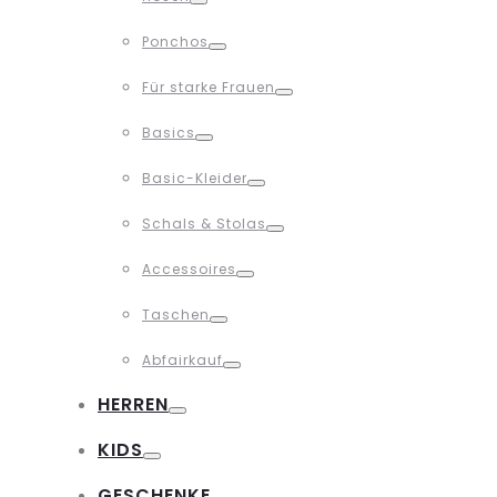
Toggle
Ponchos
Toggle
Für starke Frauen
Toggle
Basics
Toggle
Basic-Kleider
Toggle
Schals & Stolas
Toggle
Accessoires
Toggle
Taschen
Toggle
Abfairkauf
Toggle
HERREN
Toggle
KIDS
Toggle
GESCHENKE