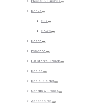
Kleider & Tunikas
Toggle
Röcke
Toggle
GliX
Toggle
CoWo
Toggle
Hosen
Toggle
Ponchos
Toggle
Für starke Frauen
Toggle
Basics
Toggle
Basic-Kleider
Toggle
Schals & Stolas
Toggle
Accessoires
Toggle