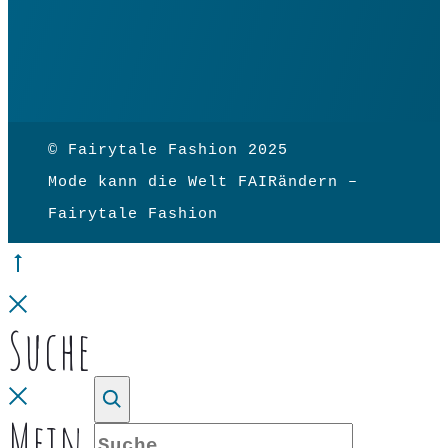
© Fairytale Fashion 2025
Mode kann die Welt FAIRändern –
Fairytale Fashion
Go
to
Close
Suche
top
Close
Mein Konto
Suche