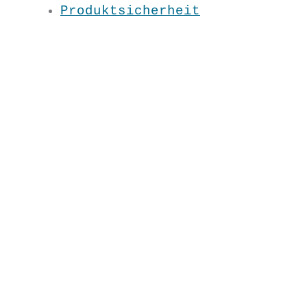
Produktsicherheit
Coole Farben, cooles Motiv , das
coole Shirt 😉
Material: 100 % BW kbA
Pflege: 30 Grad
Grundfarbe: Schwarz
S / M / L / XL / XXL
MA1835
€
29,90
S
M
L