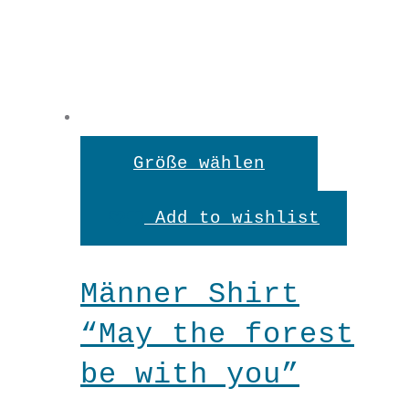
Dieses
Größe wählen
Produkt
Add to wishlist
weist
mehrere
Männer Shirt
Variante
“May the forest
auf.
be with you”
Die