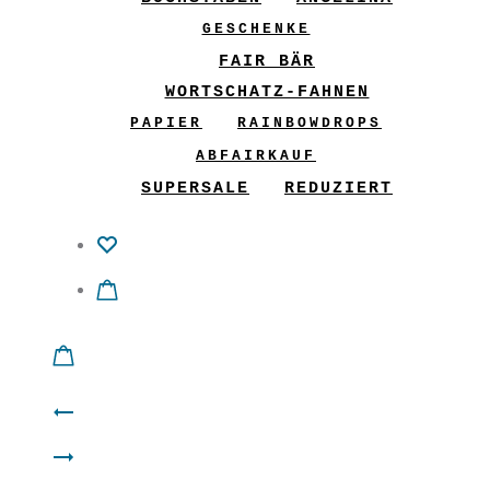
GESCHENKE
FAIR BÄR
WORTSCHATZ-FAHNEN
PAPIER
RAINBOWDROPS
ABFAIRKAUF
SUPERSALE
REDUZIERT
Product
Tunika
navigation
Kleid
“Chlorofeel”