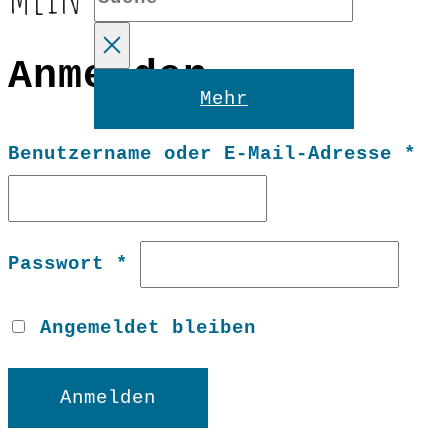
Anmelden
Reset
Mehr
Er
Benutzername oder E-Mail-Adresse
*
Erforderlich
Passwort
*
Angemeldet bleiben
Anmelden