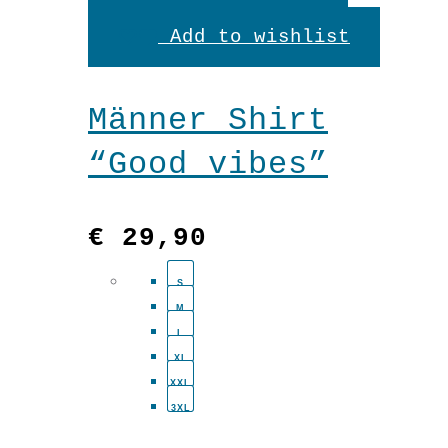
Produkt
Add to wishlist
weist
mehrere
Männer Shirt
Variante
“Good vibes”
auf.
Die
€
29,90
Optionen
S
können
M
auf
L
XL
der
XXL
3XL
Produkts