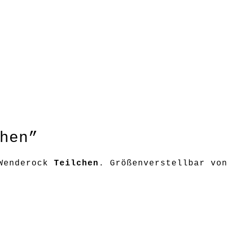
hen”
 Wenderock
Teilchen
. Größenverstellbar von
ter auf der orangen, wirbelnde Funkelche