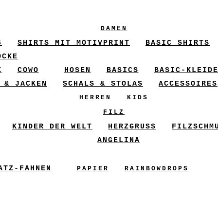
DAMEN
6
SHIRTS MIT MOTIVPRINT
BASIC SHIRTS
ÖCKE
X
COWO
HOSEN
BASICS
BASIC-KLEID
 & JACKEN
SCHALS & STOLAS
ACCESSOIRES
HERREN
KIDS
FILZ
KINDER DER WELT
HERZGRUSS
FILZSCHM
ANGELINA
ATZ-FAHNEN
PAPIER
RAINBOWDROPS