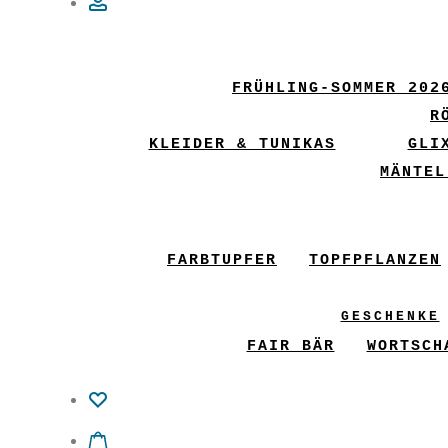
Account
FRÜHLING-SOMMER 202
R
KLEIDER & TUNIKAS
GLI
MÄNTEL
FARBTUPFER
TOPFPFLANZEN
GESCHENKE
FAIR BÄR
WORTSCH