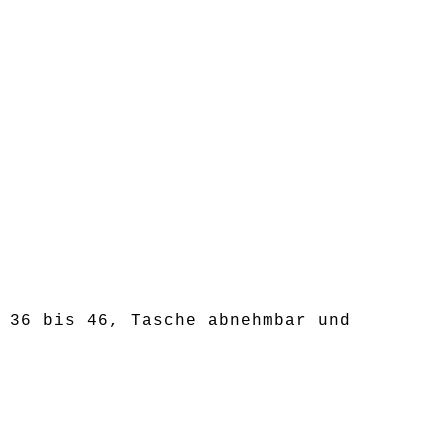
 36 bis 46, Tasche abnehmbar und
n auf der anderen Seite. 2 in einem,