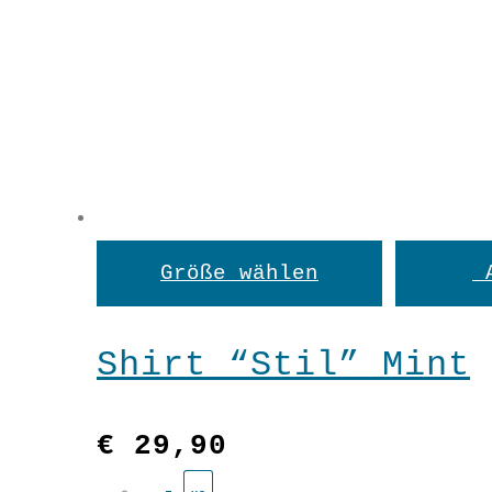
Dieses
Größe wählen
Produkt
weist
Shirt “Stil” Mint
mehrere
Variant
€
29,90
auf.