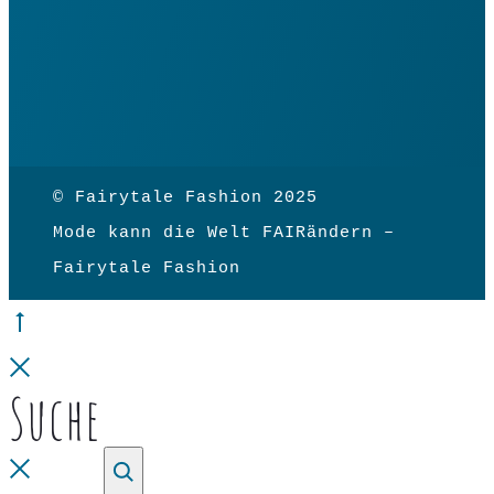
© Fairytale Fashion 2025
Mode kann die Welt FAIRändern –
Fairytale Fashion
Go
to
Close
Suche
top
Close