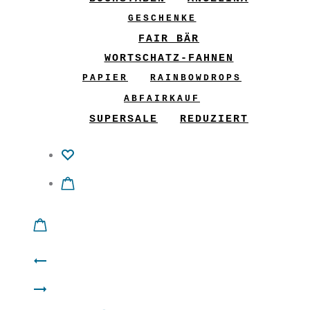
GESCHENKE
FAIR BÄR
WORTSCHATZ-FAHNEN
PAPIER
RAINBOWDROPS
ABFAIRKAUF
SUPERSALE
REDUZIERT
Product
Shirt
navigation
GliX
“Stil”