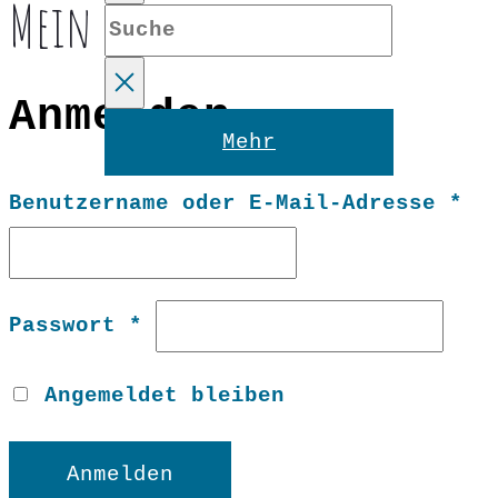
Mein Konto
Suche
Anmelden
Reset
Mehr
Er
Benutzername oder E-Mail-Adresse
*
Erforderlich
Passwort
*
Angemeldet bleiben
Anmelden