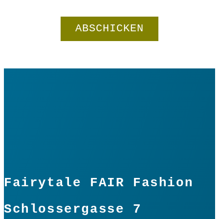
GliX
Wenderock
"Sommerfreuden"
In den Warenkorb
knielang
Menge
Fairytale FAIR Fashion
Schlossergasse 7