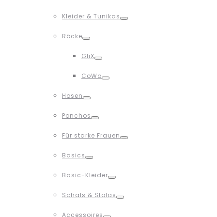
Toggle
Kleider & Tunikas
Toggle
Röcke
Toggle
GliX
Toggle
CoWo
Toggle
Hosen
Toggle
Ponchos
Toggle
Für starke Frauen
Toggle
Basics
Toggle
Basic-Kleider
Toggle
Schals & Stolas
Toggle
Accessoires