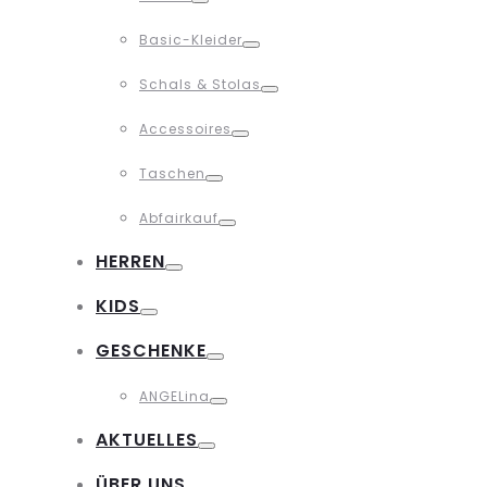
Toggle
Basic-Kleider
Toggle
Schals & Stolas
Toggle
Accessoires
Toggle
Taschen
Toggle
Abfairkauf
Toggle
HERREN
Toggle
KIDS
Toggle
GESCHENKE
Toggle
ANGELina
Toggle
AKTUELLES
Toggle
ÜBER UNS