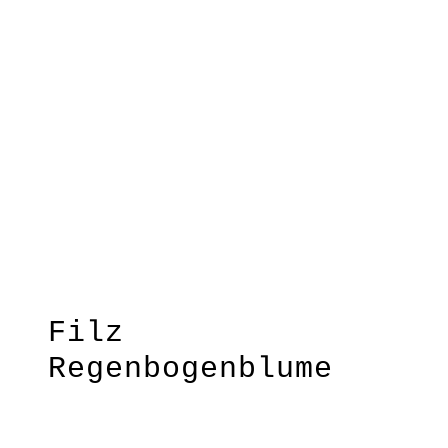
Smiley
sortiert
Filz
Regenbogenblume
Manchmal braucht die Welt ein
bisschen Buntheit!