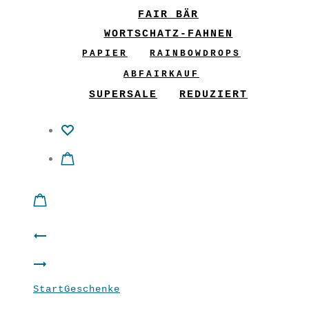
FAIR BÄR
WORTSCHATZ-FAHNEN
PAPIER
RAINBOWDROPS
ABFAIRKAUF
SUPERSALE
REDUZIERT
Product
Patch-
navigation
Filz
Jacke
Start
Geschenke
Filz Regenbogenblume
Brosche
Blau