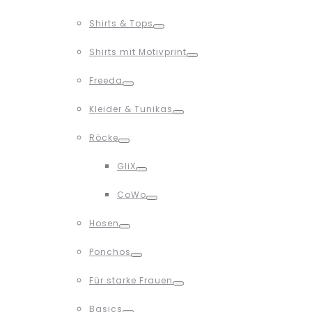
Toggle
Shirts & Tops
Toggle
Shirts mit Motivprint
Toggle
Freeda
Toggle
Kleider & Tunikas
Toggle
Röcke
Toggle
GliX
Toggle
CoWo
Toggle
Hosen
Toggle
Ponchos
Toggle
Für starke Frauen
Toggle
Basics