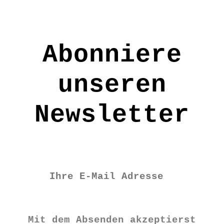
Material: Merinofilz
Pflege: Handwäsche
Abonniere
FE2116
unseren
€
5,90
Newsletter
Vorrätig
Filz
Regenbogenblume
Mit dem Absenden akzeptierst