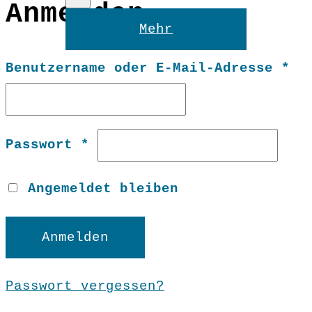
Anmelden
Reset
Mehr
Er
Benutzername oder E-Mail-Adresse
*
Erforderlich
Passwort
*
Angemeldet bleiben
Anmelden
Passwort vergessen?