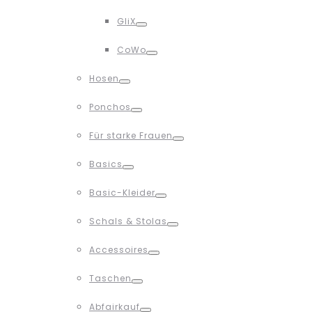
Toggle
GliX
Toggle
CoWo
Toggle
Hosen
Toggle
Ponchos
Toggle
Für starke Frauen
Toggle
Basics
Toggle
Basic-Kleider
Toggle
Schals & Stolas
Toggle
Accessoires
Toggle
Taschen
Toggle
Abfairkauf