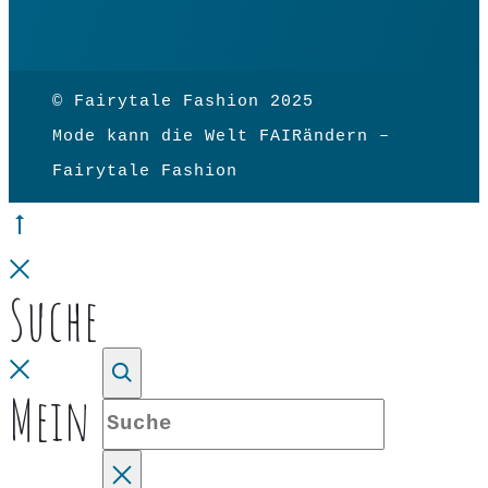
© Fairytale Fashion 2025
Mode kann die Welt FAIRändern –
Fairytale Fashion
Go
to
Close
Suche
top
Close
Mein Konto
Suche