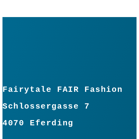
Vorrätig
Filz
Girlande
Petrol/Lemon
In den Warenkorb
Menge
Fairytale FAIR Fashion
Schlossergasse 7
4070 Eferding