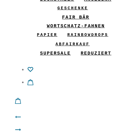
GESCHENKE
FAIR BÄR
WORTSCHATZ-FAHNEN
PAPIER
RAINBOWDROPS
ABFAIRKAUF
SUPERSALE
REDUZIERT
Product
Filz
navigation
Filz
Girlande