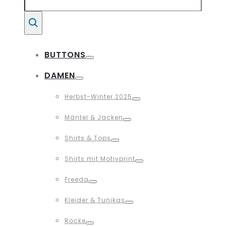
for:
Suche
BUTTONS
Toggle
DAMEN
Toggle
Herbst-Winter 2025
Toggle
Mäntel & Jacken
Toggle
Shirts & Tops
Toggle
Shirts mit Motivprint
Toggle
Freeda
Toggle
Kleider & Tunikas
Toggle
Röcke