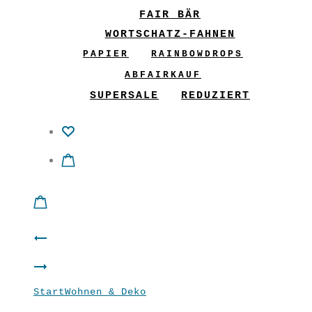
FAIR BÄR
WORTSCHATZ-FAHNEN
PAPIER
RAINBOWDROPS
ABFAIRKAUF
SUPERSALE
REDUZIERT
Product
Ordungswunder
navigation
Filz
“MUT”
Start
Wohnen & Deko
Filz Girlande
Girlande
S