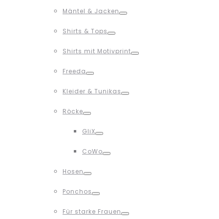
Toggle
Mäntel & Jacken
Toggle
Shirts & Tops
Toggle
Shirts mit Motivprint
Toggle
Freeda
Toggle
Kleider & Tunikas
Toggle
Röcke
Toggle
GliX
Toggle
CoWo
Toggle
Hosen
Toggle
Ponchos
Toggle
Für starke Frauen