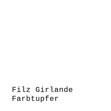
Farbtupfer Regenbogen Gr. M
Farbtupfer
Grün/Lavendel
Gr.
M
Filz Girlande
Farbtupfer
Regenbogen Gr. M