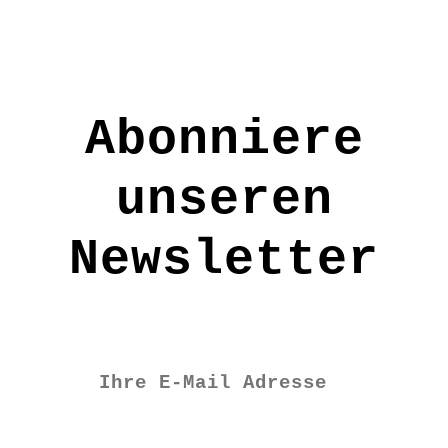
stylische Farbtupfer in
trendiger Farbkomposition, ob
einzeln oder mehrere
nebeneinander bringen sie sanft
Abonniere
und unaufdringlich Farbe ins
Leben, in perfekter
unseren
Geschenksverpackung
Hinweis: Die tatsächlichen
Newsletter
Farben können von der
Darstellung an Ihrem Monitor
abweichen
Größe: ca. 1,70m lang
Material: 100% Wolle
Pflege: Mit heißem Wasser und