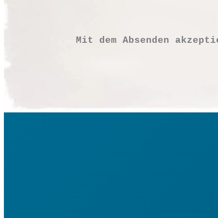
€
12,90
Mit dem Absenden akzept
Vorrätig