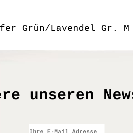
fer Grün/Lavendel Gr. M
rbkomposition, ob einzeln oder mehrere ne
erfekter Geschenksverpackung
nnen von der Darstellung an Ihrem Monitor
ere unseren New
Tuch abwischen bzw. abtupfen;