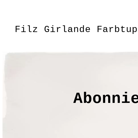
Filz Girlande Farbtup
stylische Farbtupfer in trendiger Fa
unaufdringlich Farbe ins Leben, in p
Hinweis: Die tatsächlichen Farben kö
Größe: ca.1,70 m lang
Abonni
Material: 100% Wolle
Pflege: Mit heißem Wasser und einem 
FE2330