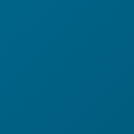
M
Menge