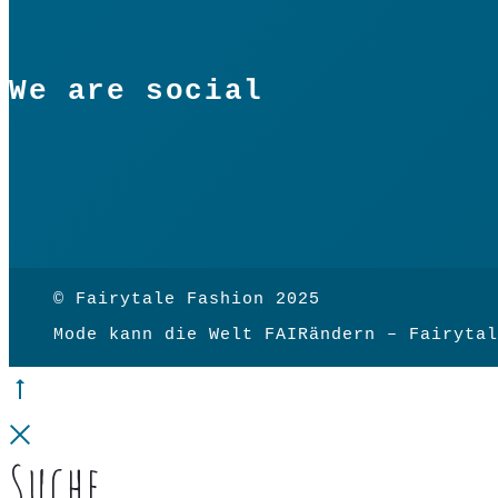
We are social
© Fairytale Fashion 2025
Mode kann die Welt FAIRändern – Fairytal
Go
to
Close
Suche
top