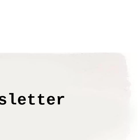
beneinander bringen sie sanft und
 abweichen
sletter