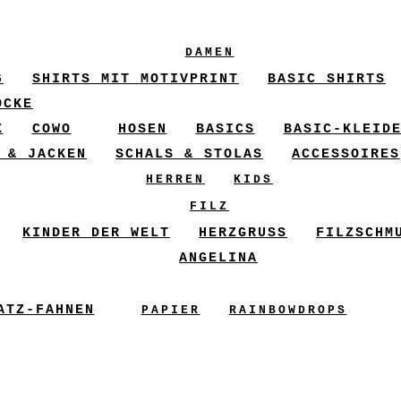
DAMEN
6
SHIRTS MIT MOTIVPRINT
BASIC SHIRTS
ÖCKE
X
COWO
HOSEN
BASICS
BASIC-KLEID
 & JACKEN
SCHALS & STOLAS
ACCESSOIRES
HERREN
KIDS
FILZ
KINDER DER WELT
HERZGRUSS
FILZSCHM
ANGELINA
ATZ-FAHNEN
PAPIER
RAINBOWDROPS