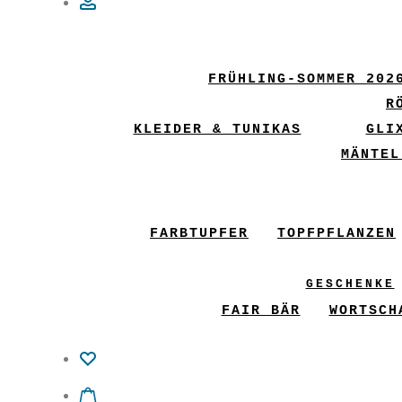
Account
FRÜHLING-SOMMER 202
R
KLEIDER & TUNIKAS
GLI
MÄNTEL
FARBTUPFER
TOPFPFLANZEN
GESCHENKE
FAIR BÄR
WORTSCH