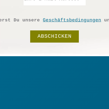
ierst Du unsere
Geschäftsbedingungen
u
Filz
Girlande
In den Warenkorb
Farbtupfer
Grün/Lavendel
Gr.