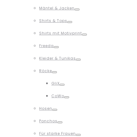
Toggle
Mäntel & Jacken
Toggle
Shirts & Tops
Toggle
Shirts mit Motivprint
Toggle
Freeda
Toggle
Kleider & Tunikas
Toggle
Röcke
Toggle
GliX
Toggle
CoWo
Toggle
Hosen
Toggle
Ponchos
Toggle
Für starke Frauen