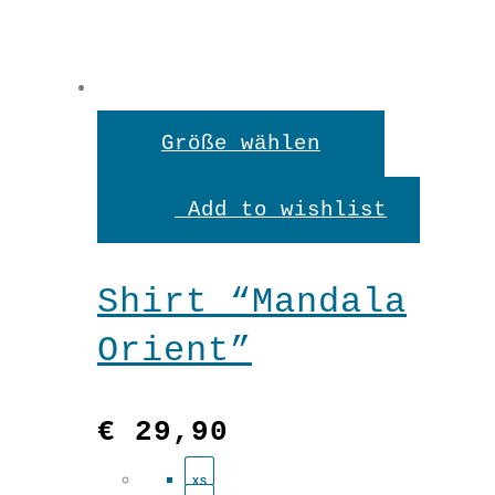
Dieses
Größe wählen
Produkt
Add to wishlist
weist
mehrere
Shirt “Mandala
Variante
Orient”
auf.
Die
€
29,90
Optionen
XS
können