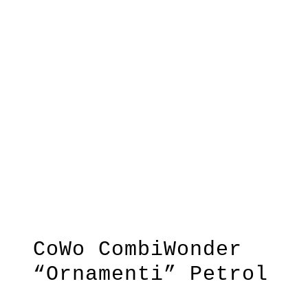
“Ornamenti” Petrol
SchwarzRot
3/4Arm
CoWo CombiWonder
“Ornamenti” Petrol