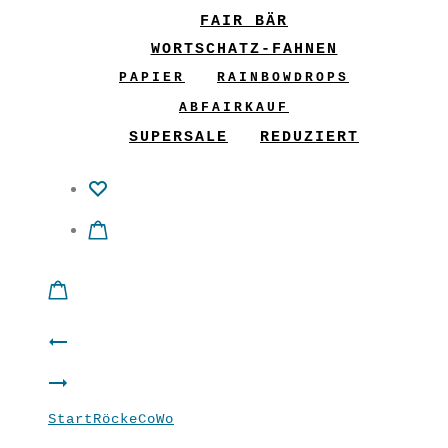
FAIR BÄR
WORTSCHATZ-FAHNEN
PAPIER
RAINBOWDROPS
ABFAIRKAUF
SUPERSALE
REDUZIERT
Product
Manteljacke
navigation
Shirt
“Schnee”
Start
Röcke
CoWo
CoWo CombiWonder
“Bell”