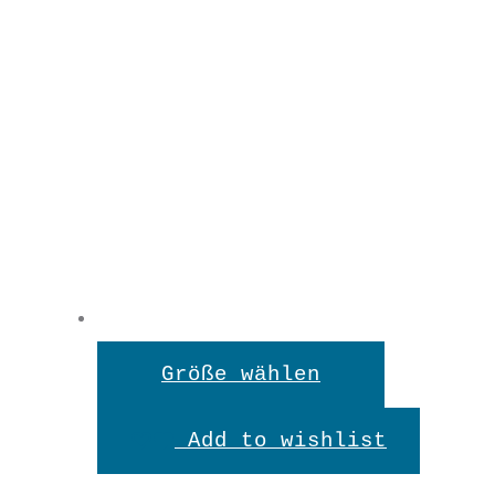
CW1053
€
24,90
S
L
Dieses
Größe wählen
Produkt
Add to wishlist
CoWo
weist