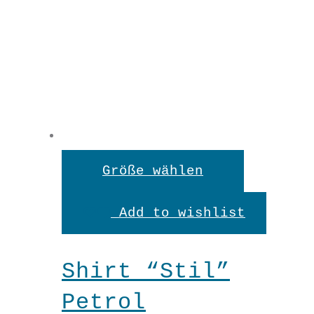
Dieses
Größe wählen
Produkt
Add to wishlist
weist
mehrere
Shirt “Stil”
Variante
Petrol
auf.