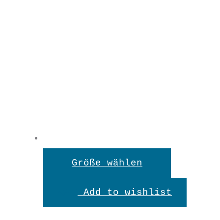
€
39,90
XS
S
M
L
Dieses
Größe wählen
XL
Produkt
Add to wishlist
weist
mehrere