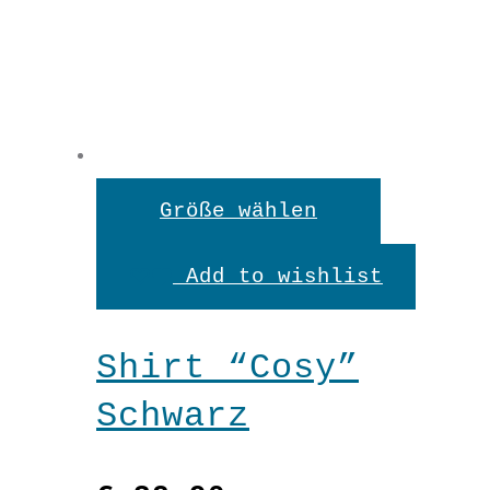
Dieses
Größe wählen
Produkt
Add to wishlist
weist
mehrere
Shirt “Cosy”
Variante
Schwarz
auf.
Die