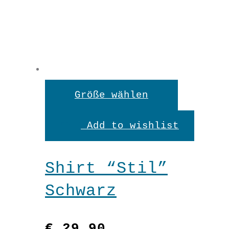
Dieses
Größe wählen
Produkt
Add to wishlist
weist
mehrere
Shirt “Stil”
Variante
Schwarz
auf.
Die
€
29,90