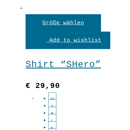
Dieses
Größe wählen
Produkt
Add to wishlist
weist
mehrere
Shirt “SHero”
Variante
auf.
€
29,90
Die
XS
Optionen
S
können
M
L
auf
XL