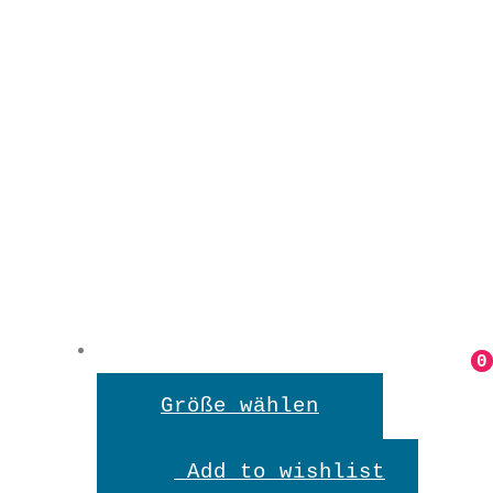
0
0
Dieses
Größe wählen
Produkt
Add to wishlist
weist