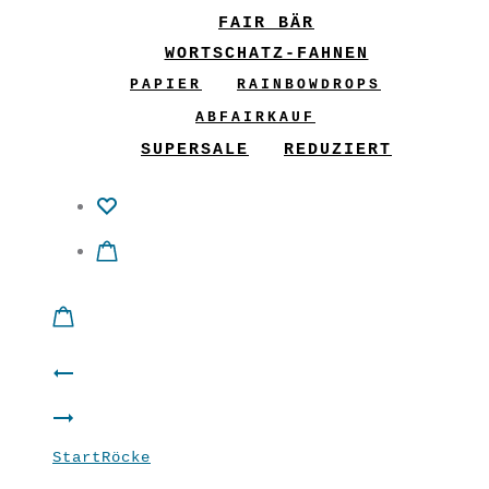
FAIR BÄR
WORTSCHATZ-FAHNEN
PAPIER
RAINBOWDROPS
ABFAIRKAUF
SUPERSALE
REDUZIERT
Product
Shirt
navigation
Rock
“Bienenkönigin”
Start
Röcke
Carmen-Rock “SHero”
“Zilli”