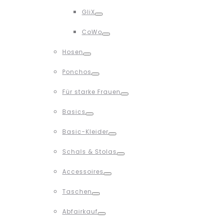
Toggle
GliX
Toggle
CoWo
Toggle
Hosen
Toggle
Ponchos
Toggle
Für starke Frauen
Toggle
Basics
Toggle
Basic-Kleider
Toggle
Schals & Stolas
Toggle
Accessoires
Toggle
Taschen
Toggle
Abfairkauf