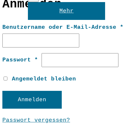
Anmelden
Reset
Mehr
Er
Benutzername oder E-Mail-Adresse
*
Erforderlich
Passwort
*
Angemeldet bleiben
Anmelden
Passwort vergessen?