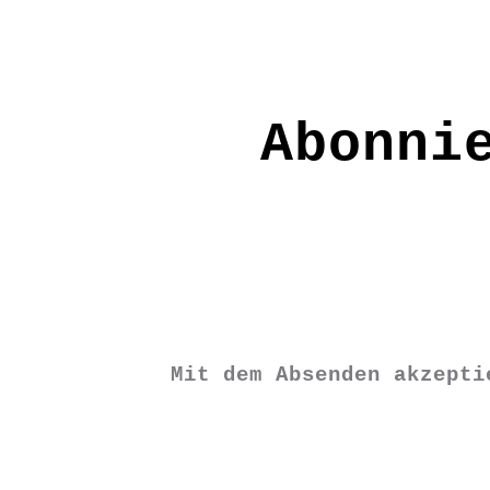
XS / S / M / L / XL / XXL
UN0017
Abonni
€
22,90
XS
S
M
Mit dem Absenden akzept
L
XL
XXL