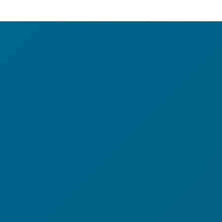
BRA-
Shirt
In den Warenkorb
Carmen
Türkis
Menge