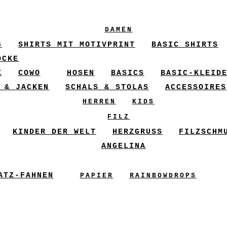
DAMEN
6
SHIRTS MIT MOTIVPRINT
BASIC SHIRTS
ÖCKE
X
COWO
HOSEN
BASICS
BASIC-KLEID
 & JACKEN
SCHALS & STOLAS
ACCESSOIRES
HERREN
KIDS
FILZ
KINDER DER WELT
HERZGRUSS
FILZSCHM
ANGELINA
ATZ-FAHNEN
PAPIER
RAINBOWDROPS