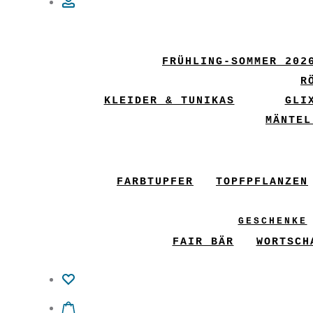
Account
FRÜHLING-SOMMER 202
R
KLEIDER & TUNIKAS
GLI
MÄNTEL
FARBTUPFER
TOPFPFLANZEN
GESCHENKE
FAIR BÄR
WORTSCH