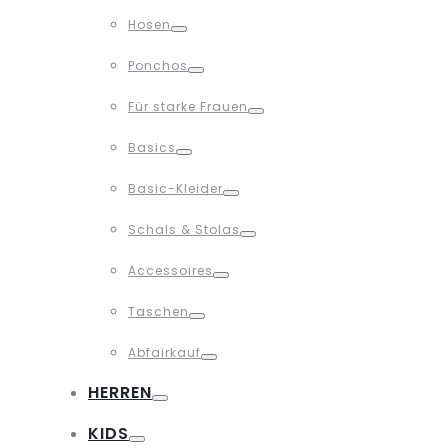
Toggle
Hosen
Toggle
Ponchos
Toggle
Für starke Frauen
Toggle
Basics
Toggle
Basic-Kleider
Toggle
Schals & Stolas
Toggle
Accessoires
Toggle
Taschen
Toggle
Abfairkauf
Toggle
HERREN
Toggle
KIDS