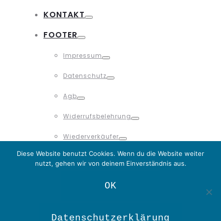
Toggle
KONTAKT
Toggle
FOOTER
Toggle
Impressum
Toggle
Datenschutz
Toggle
Agb
Toggle
Widerrufsbelehrung
Toggle
Wiederverkäufer
Toggle
Diese Website benutzt Cookies. Wenn du die Website weiter
nutzt, gehen wir von deinem Einverständnis aus.
WARENKORB
0
OK
LOGIN
Datenschutzerklärung