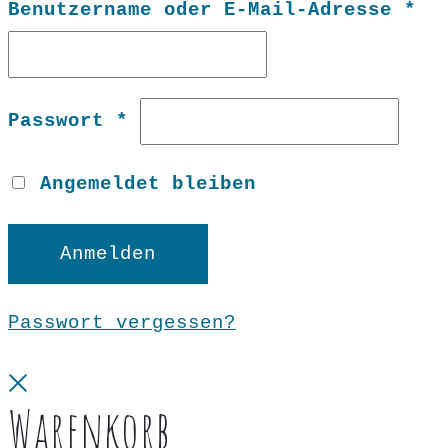
Er
Benutzername oder E-Mail-Adresse
*
Erforderlich
Passwort
*
Angemeldet bleiben
Anmelden
Passwort vergessen?
Close
Warenkorb